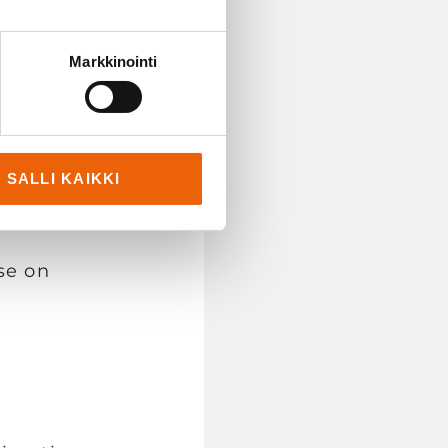
e
ertoo.
Markkinointi
löydy
 Siisti
SALLI KAIKKI
se on