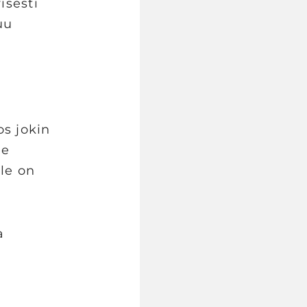
isesti
uu
os jokin
ee
le on
a