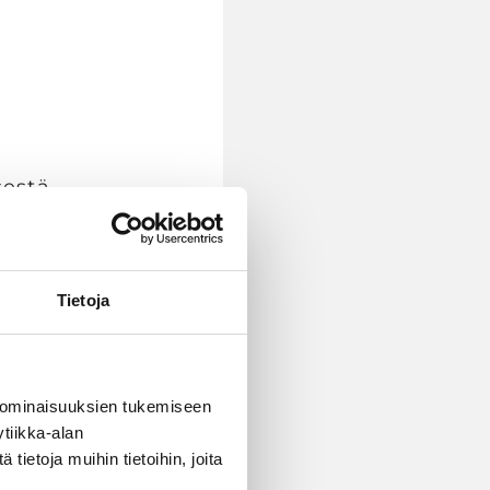
sestä
listen
Tietoja
den
yi idea
 ominaisuuksien tukemiseen
tiikka-alan
a
ietoja muihin tietoihin, joita
ä