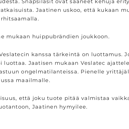
udesta. Snapsilasit ovat saaneet kehuja erity
 -ratkaisuista. Jaatinen uskoo, että kukaan m
rhitsaamalla.
mme mukaan huippubrändien joukkoon.
Veslatecin kanssa tärkeintä on luottamus. J
i luottaa. Jaatisen mukaan Veslatec ajattel
stuun ongelmatilanteissa. Pienelle yrittäjäl
lussa maailmalle.
isuus, että joku tuote pitää valmistaa vaikk
tuotantoon, Jaatinen hymyilee.