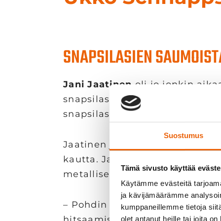
SNAPSILASIEN SAUMOISTA
Jani Jaatinen
oli jo jonkin aik
snapsilaseihin, ennen kuin hän
snapsilasien designista lähti y
Suostumus
Jaatinen ja Veslatec olivat yh
kautta. Jaatinen oli tutustunut
Tämä sivusto käyttää eväste
metallisesta snapsilasista.
Käytämme evästeitä tarjoama
ja kävijämäärämme analysoim
– Pohdin pitkään, miten putki ja
kumppaneillemme tietoja siitä
hitsaamisella lasiin jäisi sauma
olet antanut heille tai joita o