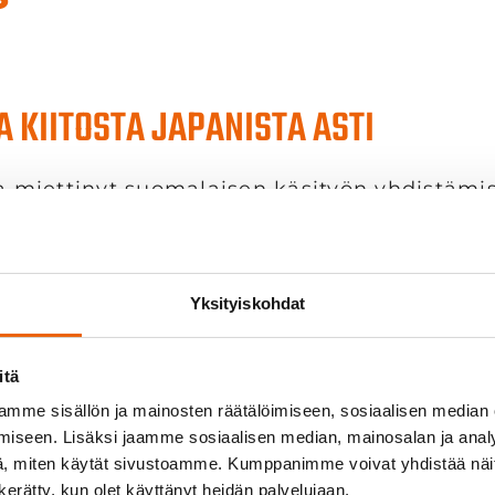
 KIITOSTA JAPANISTA ASTI
aa miettinyt suomalaisen käsityön yhdistämi
 perusti Ukko Schnapps -brändin. Idea metal
hteistyöstä Veslatecin kanssa.
Yksityiskohdat
teistyökumppaneita jo Jaatisen aiempien töi
 metallien eri työstömenetelmiin ja niin synt
itä
mme sisällön ja mainosten räätälöimiseen, sosiaalisen median
iseen. Lisäksi jaamme sosiaalisen median, mainosalan ja analy
 pohja saadaan yhdistettyä, sillä tavallisell
, miten käytät sivustoamme. Kumppanimme voivat yhdistää näitä t
. Halusin laseista tasapainotetut ja käsityön
n kerätty, kun olet käyttänyt heidän palvelujaan.