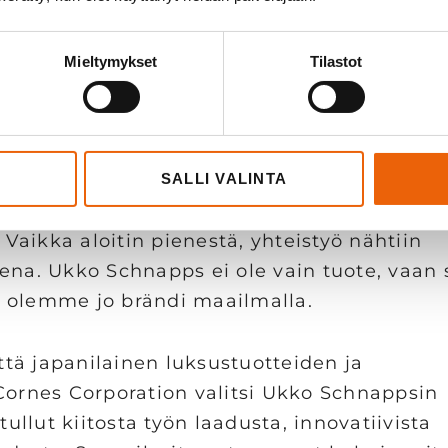
uin Veslatecilla laserhitsaukseen ja ideoimm
uliinisen, mutta kauniin muodon, Jaatinen k
Mieltymykset
Tilastot
 laserhitsauksen erikoisosaamista, jota ei 
ilaseissa on erityisen tärkeää pitävä sauma.
kittävä tuotteen designissa.
SALLI VALINTA
. Vaikka aloitin pienestä, yhteistyö nähtiin
tena. Ukko Schnapps ei ole vain tuote, vaan 
n olemme jo brändi maailmalla.
että japanilainen luksustuotteiden ja
rnes Corporation valitsi Ukko Schnappsin
tullut kiitosta työn laadusta, innovatiivista