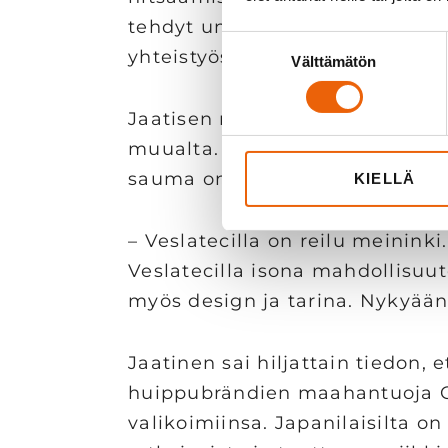
tehdyt uniikit tuotteet. Tutust
Suostumuksen
yhteistyössä snapsilasien mask
Välttämätön
valinta
Jaatisen mukaan Veslatecilla on
muualta. Ulkonäön lisäksi snaps
sauma on pieni asia, mutta mer
KIELLÄ
– Veslatecilla on reilu meininki
Veslatecilla isona mahdollisuu
myös design ja tarina. Nykyää
Jaatinen sai hiljattain tiedon, 
huippubrändien maahantuoja Co
valikoimiinsa. Japanilaisilta on 