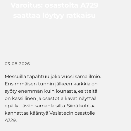
Varoitus: osastolta A729
saattaa löytyy ratkaisu
03.08.2026
Messuilla tapahtuu joka vuosi sama ilmiö.
Ensimmäisen tunnin jälkeen karkkia on
syöty enemmän kuin lounasta, esitteitä
on kassillinen ja osastot alkavat näyttää
epäilyttävän samanlaisilta. Siinä kohtaa
kannattaa kääntyä Veslatecin osastolle
A729.