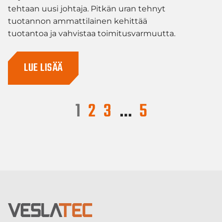
tehtaan uusi johtaja. Pitkän uran tehnyt
tuotannon ammattilainen kehittää
tuotantoa ja vahvistaa toimitusvarmuutta.
LUE LISÄÄ
1
2
3
…
5