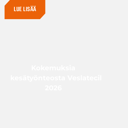
LUE LISÄÄ
Kokemuksia
kesätyönteosta Veslatecilla
2026