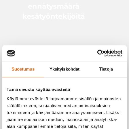
ennätysmäärä
kesätyöntekijöitä
15.06.2026
Suostumus
Yksityiskohdat
Tietoja
Takana on tilikausi, jota voi kuvata yhdellä
sanalla: vauhdikas. Kasvua tuli
molemmissa yrityksissä, Veslatecilla ja
Tämä sivusto käyttää evästeitä
Nordliftillä, ja koneita ja porukkaa tuli lisää.
Käytämme evästeitä tarjoamamme sisällön ja mainosten
Toimitusjohtaja Tom Bergström summaa
räätälöimiseen, sosiaalisen median ominaisuuksien
mennyttä tilikautta ja kertoo, millä
tukemiseen ja kävijämäärämme analysoimiseen. Lisäksi
mielellä seuraavaan lähdetään.
jaamme sosiaalisen median, mainosalan ja analytiikka-
alan kumppaneillemme tietoja siitä, miten käytät