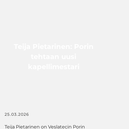
Teija Pietarinen: Porin
tehtaan uusi
kapellimestari
25.03.2026
Teija Pietarinen on Veslatecin Porin