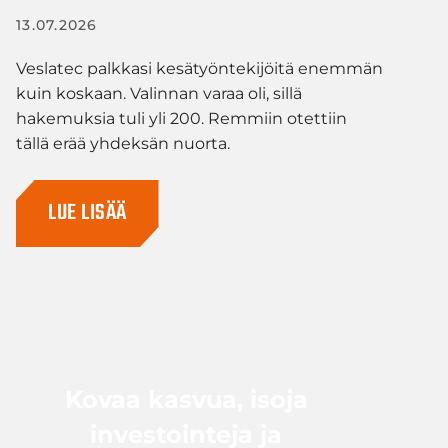
13.07.2026
Veslatec palkkasi kesätyöntekijöitä enemmän
kuin koskaan. Valinnan varaa oli, sillä
hakemuksia tuli yli 200. Remmiin otettiin
tällä erää yhdeksän nuorta.
LUE LISÄÄ
Kovaa kasvua, isoja
investointeja ja