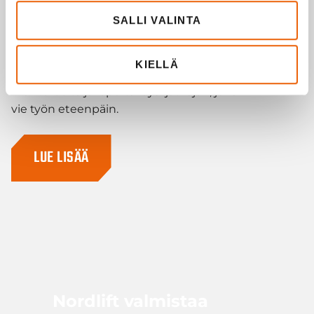
02.06.2026
SALLI VALINTA
Miten sodankyläläinen metallipaja kehitti
maailmalle tuntemattoman
KIELLÄ
nostintuotteen, löysi asiakkaita viideltä
mantereelta ja lopulta löysi jatkajan, joka
vie työn eteenpäin.
LUE LISÄÄ
Nordlift valmistaa