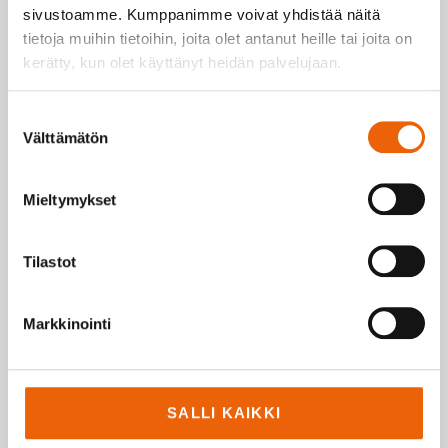
LUE LISÄÄ
sivustoamme. Kumppanimme voivat yhdistää näitä
tietoja muihin tietoihin, joita olet antanut heille tai joita on
kerätty, kun olet käyttänyt heidän palvelujaan.
Suostumuksen
Välttämätön
valinta
Mieltymykset
Nordlift: lähes 50 vuotta
nostamista, kehitystä ja
Tilastot
periksiantamattomuutta
Markkinointi
SALLI KAIKKI