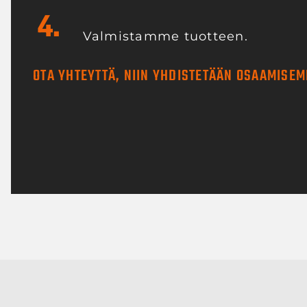
4.
Valmistamme tuotteen.
OTA YHTEYTTÄ
, NIIN YHDISTETÄÄN OSAAMISEM