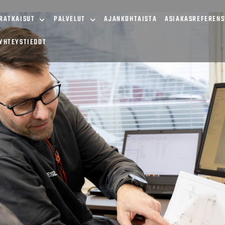
RATKAISUT
PALVELUT
AJANKOHTAISTA
ASIAKASREFERENS
YHTEYSTIEDOT