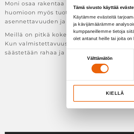
Moni osaa rakentaa toimivan tuotteen, 
Tämä sivusto käyttää eväste
huomioon myös tuotteen valmistettavuud
Käytämme evästeitä tarjoama
asennettavuuden ja toiminnallisuuden.
ja kävijämäärämme analysoim
kumppaneillemme tietoja siitä
Meillä on pitkä kokemus erilaisista valmis
olet antanut heille tai joita o
Kun valmistettavuus huomioidaan jo proje
säästetään rahaa ja vältytään turhalta työ
Suostumuksen
Välttämätön
valinta
KIELLÄ