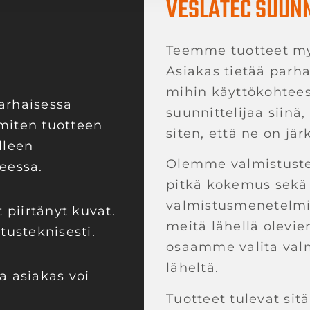
VESLATEC SUUNN
Teemme tuotteet my
Asiakas tietää parha
mihin käyttökohtees
arhaisessa
suunnittelijaa siinä
miten tuotteen
siten, että ne on jär
lleen
Olemme valmistustek
eessa.
pitkä kokemus sekä 
valmistusmenetelmis
 piirtänyt kuvat.
meitä lähellä olevie
tusteknisesti.
osaamme valita valm
läheltä.
a asiakas voi
Tuotteet tulevat si