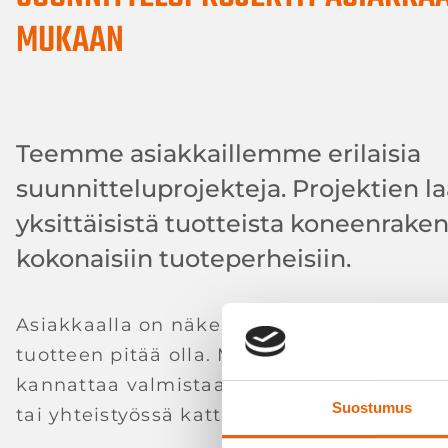
MUKAAN
Teemme asiakkaillemme erilaisia
suunnitteluprojekteja. Projektien la
yksittäisistä tuotteista koneenrake
kokonaisiin tuoteperheisiin.
Asiakkaalla on näkemys siitä, mitä hän tar
tuotteen pitää olla. Me suunnittelemme, m
kannattaa valmistaa ja teemme ne omas
Suostumus
tai yhteistyössä kattavan yhteistyöverko