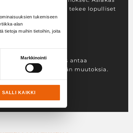
lu. Veslatec tekee luonnokset. Asiakas
uonnokset ja Veslatec tekee lopulliset
 ominaisuuksien tukemiseen
et.
tiikka-alan
ietoja muihin tietoihin, joita
aan protot.
Markkinointi
teiden testaus. Asiakas antaa
a ja tarvittaessa tehdään muutoksia.
te.
SALLI KAIKKI