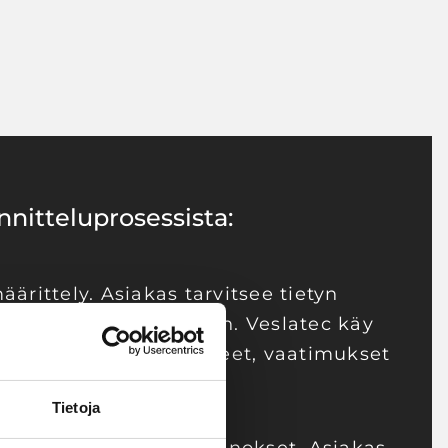
nitteluprosessista:
ärittely. Asiakas tarvitsee tietyn
tai tuotekokonaisuuden. Veslatec käy
la kartoittamassa tarpeet, vaatimukset
ukset.
Tietoja