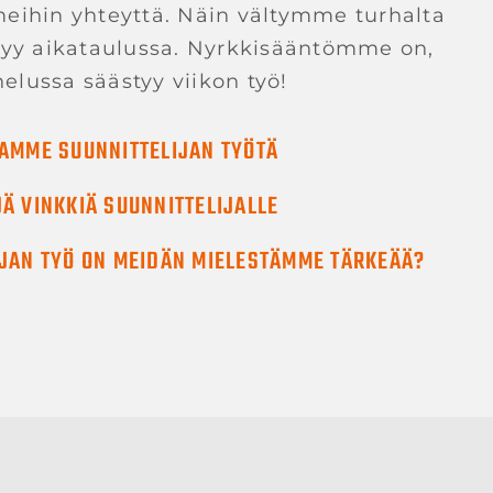
meihin yhteyttä. Näin vältymme turhalta
ysyy aikataulussa. Nyrkkisääntömme on,
elussa säästyy viikon työ!
TAMME SUUNNITTELIJAN TYÖTÄ
JÄ VINKKIÄ SUUNNITTELIJALLE
IJAN TYÖ ON MEIDÄN MIELESTÄMME TÄRKEÄÄ?