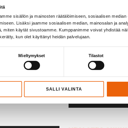
Suunnitte
mutta me otamme
itä
hyväksyy l
en,
mme sisällön ja mainosten räätälöimiseen, sosiaalisen median
piirustuks
iseen. Lisäksi jaamme sosiaalisen median, mainosalan ja analy
3.
, miten käytät sivustoamme. Kumppanimme voivat yhdistää näitä t
tusteknologioista.
n kerätty, kun olet käyttänyt heidän palvelujaan.
Valmistet
ktin alkuvaiheessa,
4.
ltä.
Mieltymykset
Tilastot
Prototuot
palautett
5.
Valmis tuo
SALLI VALINTA