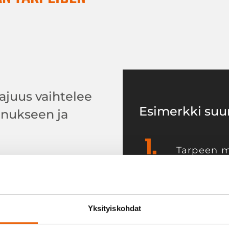
ajuus vaihtelee
Esimerkki suun
nnukseen ja
1.
Tarpeen mä
tuotteen 
vitsee ja millainen
asiakkaal
iten tuotteet
ja toivom
sa tuotannossamme
Yksityiskohdat
stomme kanssa.
2.