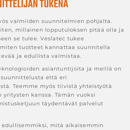
ITTELIJAN TUKENA
ös valmiiden suunnitelmien pohjalta.
iten, millainen lopputuloksen pitää olla ja
een se tulee. Veslatec tukee
, miten tuotteet kannattaa suunnitella
kevää ja edullista valmistaa.
nologioiden asiantuntijoita ja meillä on
suunnittelusta että eri
tä. Teemme myös tiivistä yhteistyötä
n yritysten kanssa. Tämän vuoksi
istusketjuun täydentävät palvelut
tä edullisemmiksi, mitä aikaisemmin