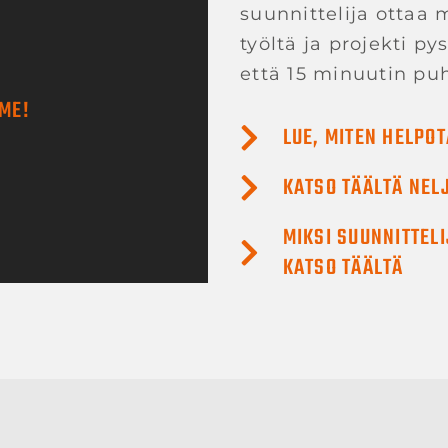
suunnittelija ottaa 
työltä ja projekti p
että 15 minuutin puh
ME!
LUE, MITEN HELPO
KATSO TÄÄLTÄ NEL
MIKSI SUUNNITTEL
KATSO TÄÄLTÄ