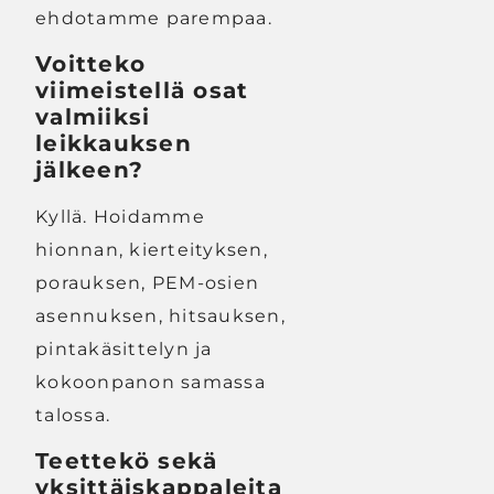
ehdotamme parempaa.
Voitteko
viimeistellä osat
valmiiksi
leikkauksen
jälkeen?
Kyllä. Hoidamme
hionnan, kierteityksen,
porauksen, PEM-osien
asennuksen, hitsauksen,
pintakäsittelyn ja
kokoonpanon samassa
talossa.
Teettekö sekä
yksittäiskappaleita