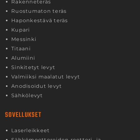
Rakenneteräs
Ruostumaton teräs
Haponkestävä teräs
Kupari
Messinki
Titaani
Alumiini
Sinkitetyt levyt
Valmiiksi maalatut levyt
Anodisoidut levyt
Sähkölevyt
SOVELLUKSET
Laserleikkeet
Sähkömoottoreiden roottori- ja