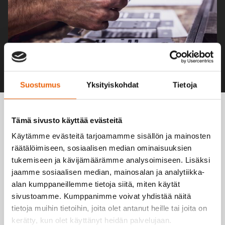
Suostumus
Yksityiskohdat
Tietoja
Tämä sivusto käyttää evästeitä
Käytämme evästeitä tarjoamamme sisällön ja mainosten
REFERENSSI: ADIABATIX
räätälöimiseen, sosiaalisen median ominaisuuksien
tukemiseen ja kävijämäärämme analysoimiseen. Lisäksi
LUOTTAA VESLATECIN
jaamme sosiaalisen median, mainosalan ja analytiikka-
alan kumppaneillemme tietoja siitä, miten käytät
OHUTLEVYOSAAMISEEN
sivustoamme. Kumppanimme voivat yhdistää näitä
tietoja muihin tietoihin, joita olet antanut heille tai joita on
kerätty, kun olet käyttänyt heidän palvelujaan.