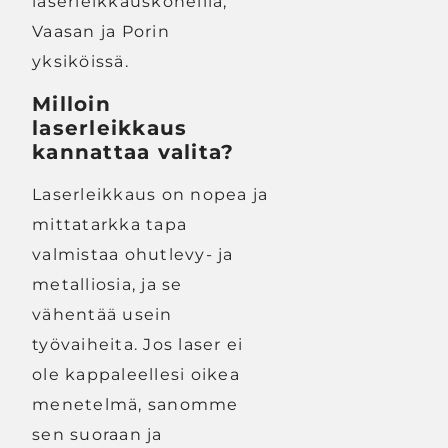
laserleikkauskoneilla,
Vaasan ja Porin
yksiköissä.
Milloin
laserleikkaus
kannattaa valita?
Laserleikkaus on nopea ja
mittatarkka tapa
valmistaa ohutlevy- ja
metalliosia, ja se
vähentää usein
työvaiheita. Jos laser ei
ole kappaleellesi oikea
menetelmä, sanomme
sen suoraan ja