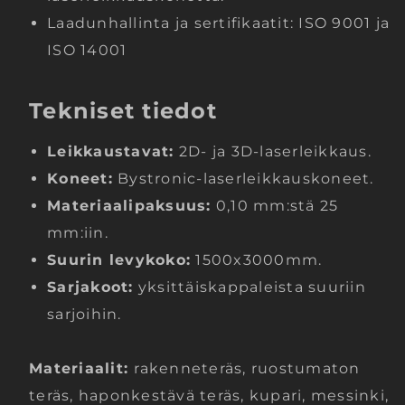
Laadunhallinta ja sertifikaatit: ISO 9001 ja
ISO 14001
Tekniset tiedot
Leikkaustavat:
2D- ja 3D-laserleikkaus.
Koneet:
Bystronic-laserleikkauskoneet.
Materiaalipaksuus:
0,10 mm:stä 25
mm:iin.
Suurin levykoko:
1500x3000mm.
Sarjakoot:
yksittäiskappaleista suuriin
sarjoihin.
Materiaalit:
rakenneteräs, ruostumaton
teräs, haponkestävä teräs, kupari, messinki,