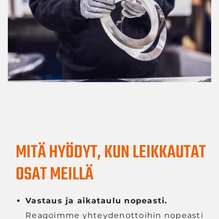
MITÄ HYÖDYT, KUN LEIKKAUTAT
OSAT MEILLÄ
Vastaus ja aikataulu nopeasti.
Reagoimme yhteydenottoihin nopeasti