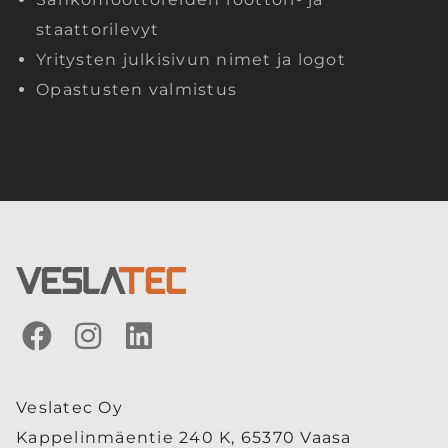
staattorilevyt
Yritysten julkisivun nimet ja logot
Opastusten valmistus
Veslatec Oy
Kappelinmäentie 240 K, 65370 Vaasa