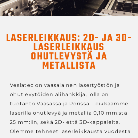
LASERLEIKKAUS: 2D- JA 3D-
LASERLEIKKAUS
OHUTLEVYSTÄ JA
METALLISTA
Veslatec on vaasalainen lasertyöstön ja
ohutlevytöiden alihankkija, jolla on
tuotanto Vaasassa ja Porissa. Leikkaamme
laserilla ohutlevyä ja metallia 0,10 mm:stä
25 mm:iin, sekä 2D- että 3D-kappaleita.
Olemme tehneet laserleikkausta vuodesta