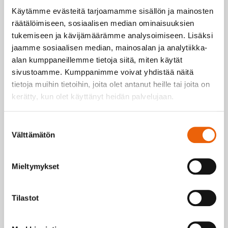
asennamme ne paikoilleen.
Käytämme evästeitä tarjoamamme sisällön ja mainosten
räätälöimiseen, sosiaalisen median ominaisuuksien
Teettämällä kokoonpanon meillä asiakas voi
tukemiseen ja kävijämäärämme analysoimiseen. Lisäksi
keskittyä ydinosaamiseensa. Meidän on
jaamme sosiaalisen median, mainosalan ja analytiikka-
helppo tehdä tuotteet valmiiksi asti saman
alan kumppaneillemme tietoja siitä, miten käytät
katon alla ja varmistaa, että kaikki osat
sivustoamme. Kumppanimme voivat yhdistää näitä
tietoja muihin tietoihin, joita olet antanut heille tai joita on
sopivat yhteen.
kerätty, kun olet käyttänyt heidän palvelujaan.
Suostumuksen
Välttämätön
valinta
Mieltymykset
Tilastot