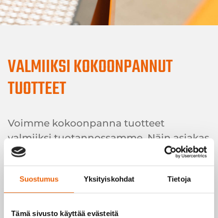
VALMIIKSI KOKOONPANNUT
TUOTTEET
Voimme kokoonpanna tuotteet
valmiiksi tuotannossamme. Näin asiakas
saa meiltä isot kokonaisuudet ja säästää
omaa aikaansa.
Suostumus
Yksityiskohdat
Tietoja
Tilaamme tuotteisiin tarvittaessa
ostokomponentit, kuten lukot ja tiivisteet, ja
Tämä sivusto käyttää evästeitä