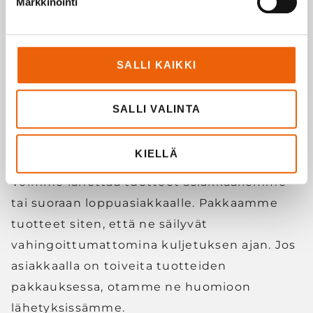
Markkinointi
SALLI KAIKKI
Kokoonpanon tekeminen meillä vie myös
tuotekehitystä eteenpäin. Jos huomaamme
kokoonpanon kannalta fiksumman tavan
SALLI VALINTA
suunnitella tuote, ehdotamme sitä
asiakkaallemme.
KIELLÄ
Voimme lähettää tuotteet asiakkaallemme
tai suoraan loppuasiakkaalle. Pakkaamme
tuotteet siten, että ne säilyvät
vahingoittumattomina kuljetuksen ajan. Jos
asiakkaalla on toiveita tuotteiden
pakkauksessa, otamme ne huomioon
lähetyksissämme.