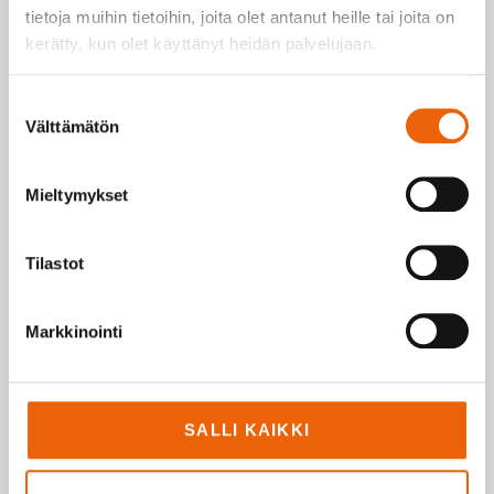
kokonaisratkaisut samasta paikasta.
tietoja muihin tietoihin, joita olet antanut heille tai joita on
Toimitamme tuotteet asiakkaalle valmiiksi
kerätty, kun olet käyttänyt heidän palvelujaan.
kokoonpantuina, mikä säästää asiakkaan
Suostumuksen
aikaa.
Välttämätön
valinta
Mieltymykset
Tilastot
Markkinointi
SALLI KAIKKI