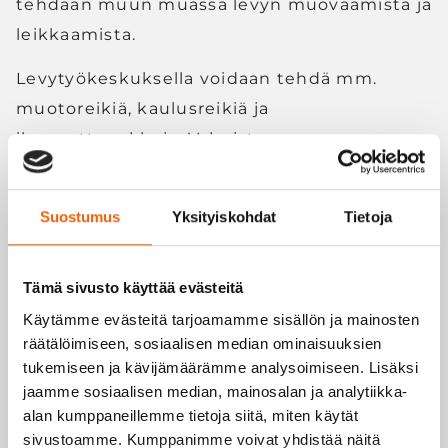
tehdään muun muassa levyn muovaamista ja
leikkaamista.
Levytyökeskuksella voidaan tehdä mm.
muotoreikiä, kaulusreikiä ja
ilmanottoaukkoja. Valmistamme
levytyökeskuksella esimerkiksi
sähköteollisuuden kotelosarjat, kaapit ja
Suostumus
Yksityiskohdat
Tietoja
yksittäiset komponentit. Leikattava kappale
voi olla kooltaan jopa 1250×2500 mm.
Tämä sivusto käyttää evästeitä
Veslatecilla on yli 30 vuoden kokemus
Käytämme evästeitä tarjoamamme sisällön ja mainosten
levytöistä. Meiltä saa kaikki työvaiheet
räätälöimiseen, sosiaalisen median ominaisuuksien
suunnittelusta valmiisiin tuotteisiin asti.
tukemiseen ja kävijämäärämme analysoimiseen. Lisäksi
jaamme sosiaalisen median, mainosalan ja analytiikka-
Levytöitä yhdistetään usein muihin
alan kumppaneillemme tietoja siitä, miten käytät
työvaiheisiin, jolloin tarjoamme asiakkaalle
sivustoamme. Kumppanimme voivat yhdistää näitä