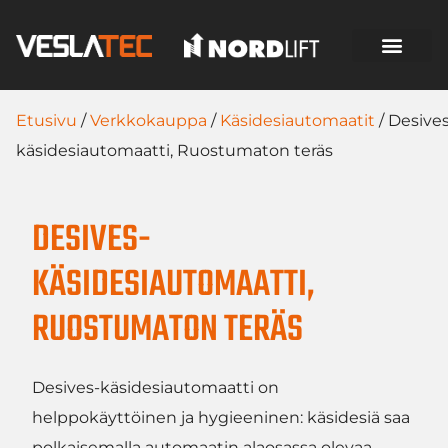
Etusivu
/
Verkkokauppa
/
Käsidesiautomaatit
/ Desives
käsidesiautomaatti, Ruostumaton teräs
DESIVES-
KÄSIDESIAUTOMAATTI,
RUOSTUMATON TERÄS
Desives-käsidesiautomaatti on
helppokäyttöinen ja hygieeninen: käsidesiä saa
polkaisemalla automaatin alaosassa olevaa