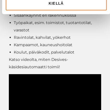
Sairaalat, terveyskeskukset, lääkäriasemat
KIELLÄ
Lentokentät, juna-asemat, linja-autoasemat.
Sisäänkäynnit eri rakennuksissa
Työpaikat, esim. toimistot, tuotantotilat,
varastot
Ravintolat, kahvilat, yökerhot
Kampaamot, kauneushoitolat
Koulut, päiväkodit, palvelutalot
Katso videolta, miten Desives-
käsidesiautomaatti toimii!