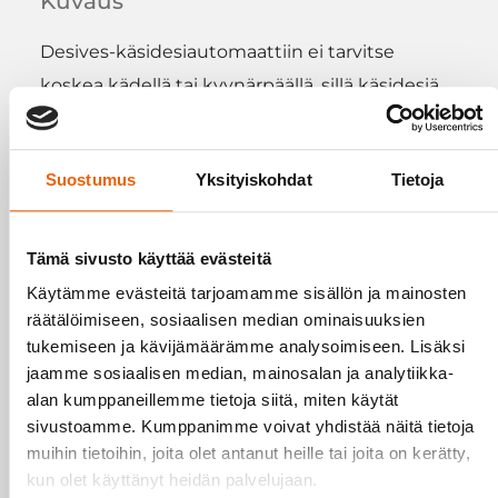
Kuvaus
Desives-käsidesiautomaattiin ei tarvitse
koskea kädellä tai kyynärpäällä, sillä käsidesiä
saa polkaisemalla automaatin alaosassa olevaa
poljinta. Laite ei vaadi sähköä, joten se on
Suostumus
Yksityiskohdat
Tietoja
toimintavarma ja sitä voidaan käyttää niin sisä-
kuin ulkotiloissakin.
Tämä sivusto käyttää evästeitä
Käsidesiautomaattiin voi laittaa 400 millilitran –
Käytämme evästeitä tarjoamamme sisällön ja mainosten
1 litran kokoisen pumppupullon. Kokoa ei ole
räätälöimiseen, sosiaalisen median ominaisuuksien
sidottu yhden valmistajan tuotteeseen, vaan
tukemiseen ja kävijämäärämme analysoimiseen. Lisäksi
automaattiin sopii suurin osa markkinoilla
jaamme sosiaalisen median, mainosalan ja analytiikka-
olevista pumppupulloista. Pullo asetetaan
alan kumppaneillemme tietoja siitä, miten käytät
sivustoamme. Kumppanimme voivat yhdistää näitä tietoja
säädettävälle hyllylle, jonka korkeutta voi
muihin tietoihin, joita olet antanut heille tai joita on kerätty,
muuttaa pullon koon mukaan. Myös
kun olet käyttänyt heidän palvelujaan.