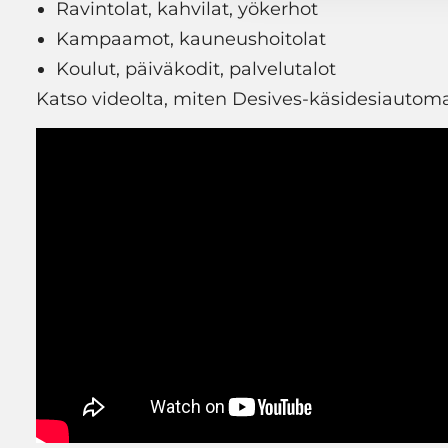
Ravintolat, kahvilat, yökerhot
Kampaamot, kauneushoitolat
Koulut, päiväkodit, palvelutalot
Katso videolta, miten Desives-käsidesiautomaa