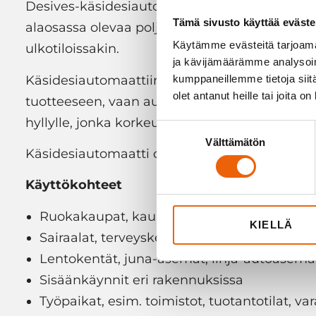
Desives-käsidesiautomaattiin ei tarvitse kosk
Tämä sivusto käyttää eväste
alaosassa olevaa poljinta. Laite ei vaadi sähk
Käytämme evästeitä tarjoama
ulkotiloissakin.
ja kävijämäärämme analysoim
Käsidesiautomaattiin voi laittaa 400 millilitr
kumppaneillemme tietoja siitä
olet antanut heille tai joita o
tuotteeseen, vaan automaattiin sopii suurin o
hyllylle, jonka korkeutta voi muuttaa pullo
Suostumuksen
Välttämätön
valinta
Käsidesiautomaatti on tukeva ja helppo pitää 
Käyttökohteet
Ruokakaupat, kauppakeskukset
KIELLÄ
Sairaalat, terveyskeskukset, lääkäriasemat
Lentokentät, juna-asemat, linja-autoasema
Sisäänkäynnit eri rakennuksissa
Työpaikat, esim. toimistot, tuotantotilat, var