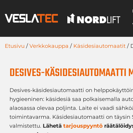
Etusivu
/
Verkkokauppa
/
Käsidesiautomaatit
/ 
DESIVES-KÄSIDESIAUTOMAATTI 
Desives-käsidesiautomaatti on helppokäyttöi
hygieeninen: käsidesiä saa polkaisemalla au
alaosassa olevaa poljinta. Laite ei vaadi sähkö
toimintavarma. Käsidesiautomaatti on täysi
valmistettu.
Lähetä
tarjouspyyntö
räätälöidy