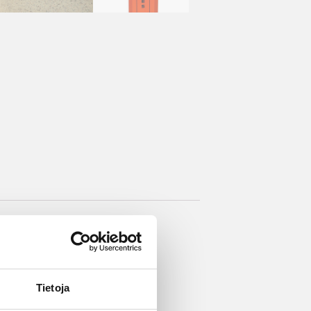
TEIPATTUNA. LÄHETÄ
Ä
.
Tietoja