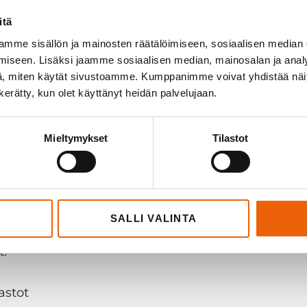
ea kädellä tai kyynärpäällä, sillä käsidesiä saa p
itä
öä, joten se on toimintavarma ja sitä voidaan käyttä
mme sisällön ja mainosten räätälöimiseen, sosiaalisen median
iseen. Lisäksi jaamme sosiaalisen median, mainosalan ja analy
an – 1 litran kokoisen pumppupullon. Kokoa ei ole 
, miten käytät sivustoamme. Kumppanimme voivat yhdistää näitä t
n kerätty, kun olet käyttänyt heidän palvelujaan.
sa markkinoilla olevista pumppupulloista. Pullo a
n koon mukaan. Myös käsidesiannoksen määrää voi 
Mieltymykset
Tilastot
puhtaana. Automaatin voi ottaa heti käyttöön, sil
SALLI VALINTA
t.
astot