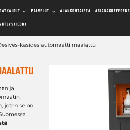
RATKAISUT
PALVELUT
AJANKOHTAISTA
ASIAKASREFERENS
YHTEYSTIEDOT
Desives-käsidesiautomaatti maalattu
MAALATTU
nen ja
tomaatin
ä, joten se on
n Suomessa
stä