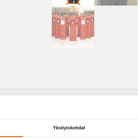
I YRITYKSEN OMILLA VÄREILLÄ JA LOGOILLA 
ATISTA! PERUSMALLIN LÖYDÄT
TÄSTÄ LINKIST
Yksityiskohdat