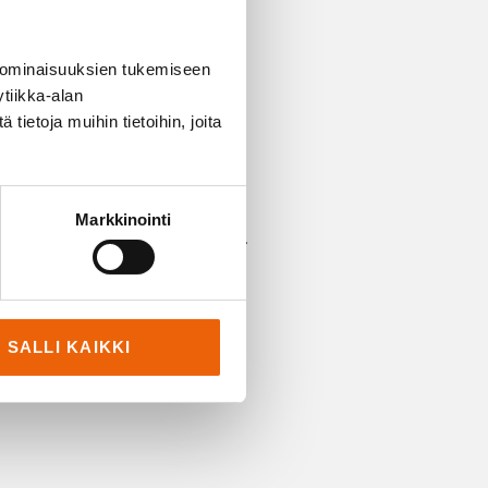
olkaisemalla automaatin
ä niin sisä- kuin
 ominaisuuksien tukemiseen
tiikka-alan
sidottu yhden valmistajan
ietoja muihin tietoihin, joita
setetaan säädettävälle
säätää.
Markkinointi
lä se ei vaadi kokoamista.
SALLI KAIKKI