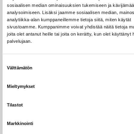
sosiaalisen median ominaisuuksien tukemiseen ja kävijäm
analysoimiseen. Lisäksi jaamme sosiaalisen median, mainos
analytiikka-alan kumppaneillemme tietoja siitä, miten käytät
sivustoamme. Kumppanimme voivat yhdistää näitä tietoja muih
joita olet antanut heille tai joita on kerätty, kun olet käyttänyt
palvelujaan.
Kuvaus
Suostumuksen
Välttämätön
valinta
Kuvaus
Mieltymykset
Yksipuolisen hyllyn törmäyssuoja
600x1300mm
Tilastot
Suojaa hyvin
Valmistettu 3mm teräksestä
Markkinointi
Pulverimaalattu