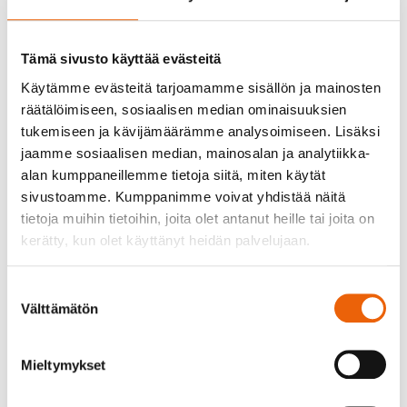
Investointiuutisia
Tämä sivusto käyttää evästeitä
Käytämme evästeitä tarjoamamme sisällön ja mainosten
räätälöimiseen, sosiaalisen median ominaisuuksien
Me pidämme kauniista hitsaussaumasta ja
tukemiseen ja kävijämäärämme analysoimiseen. Lisäksi
tiedämme, että asiakkaammekin arvostavat
jaamme sosiaalisen median, mainosalan ja analytiikka-
yksityiskohtia. Siksi haluamme aina tarjota
alan kumppaneillemme tietoja siitä, miten käytät
asiakkaillemme vain parasta laatua.
sivustoamme. Kumppanimme voivat yhdistää näitä
tietoja muihin tietoihin, joita olet antanut heille tai joita on
kerätty, kun olet käyttänyt heidän palvelujaan.
Olemme investoineet uusinta tekniikkaa
edustavaan GWEIKEN käsikäyttöiseen
Suostumuksen
kuitulaserhitsauskoneeseen! Tällä koneella
Välttämätön
valinta
pystymme korvaamaan osan Mig-ja Tig-
hitsauksesta, tehostamaan
Mieltymykset
lasertuotantoamme sekä tarjoamaan