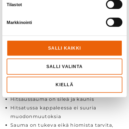
parempia ratkaisuja sekä niiden toteutusta
Tilastot
asiakkaillemme!
Markkinointi
Pääkäyttökohde:
Ohutseinämäiset materiaalit ja tarkat osat
SALLI KAIKKI
Pistehitsaus, päittäishitsaus, pinohitsaus
sekä tiivistyshitsaus
SALLI VALINTA
Kuitulaserhitsauksen edut:
KIELLÄ
Hitsaussauma on sileä ja kaunis
Hitsatussa kappaleessa ei suuria
muodonmuutoksia
Sauma on tukeva eikä hiomista tarvita,