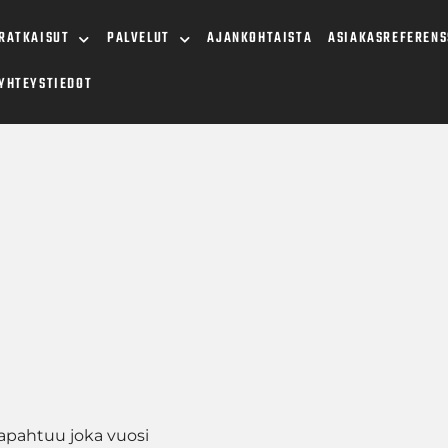
RATKAISUT
PALVELUT
AJANKOHTAISTA
ASIAKASREFERENS
YHTEYSTIEDOT
6
tapahtuu joka vuosi