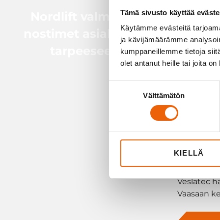
Lue, miten 
Tämä sivusto käyttää eväste
Nordlift valmistaa
nopea reag
Käytämme evästeitä tarjoama
nostimet asiakkaan
tekemisess
ja kävijämäärämme analysoim
tarpeeseen
kumppaneillemme tietoja siitä
olet antanut heille tai joita o
LUE LI
Suostumuksen
Välttämätön
valinta
KIELLÄ
13.02.2026
Veslatec h
Vaasaan ke