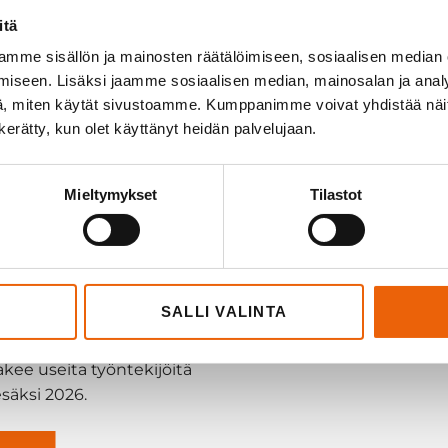
laatu, räätälöinti ja
itä
Teija Pieta
ointi näkyvät
mme sisällön ja mainosten räätälöimiseen, sosiaalisen median
Porin tehta
ä.
iseen. Lisäksi jaamme sosiaalisen median, mainosalan ja analy
kapellime
, miten käytät sivustoamme. Kumppanimme voivat yhdistää näitä t
n kerätty, kun olet käyttänyt heidän palvelujaan.
SÄÄ
Mieltymykset
Tilastot
SALLI VALINTA
akee useita työntekijöitä
säksi 2026.