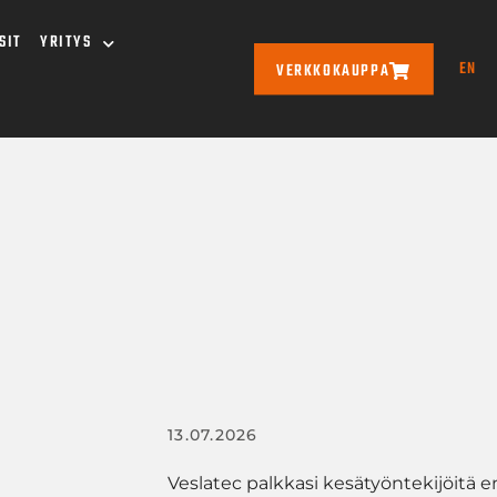
SIT
YRITYS
EN
VERKKOKAUPPA
13.07.2026
Veslatec palkkasi kesätyöntekijöit