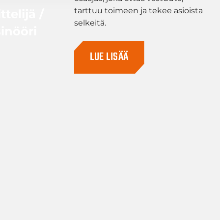
tarttuu toimeen ja tekee asioista
telijä /
selkeitä.
inööri
LUE LISÄÄ