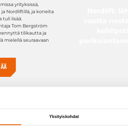
missa yrityksissä,
Nordlift: lä
 ja Nordliftillä, ja koneita
 tuli lisää.
vuotta nost
ohtaja Tom Bergström
kehitystä
nyttä tilikautta ja
periksiantam
lä mielellä seuraavaan
SÄÄ
almistaa nostimia
Yksityiskohdat
e, kiskokalustolle,
alustolle ja teollisuuteen.