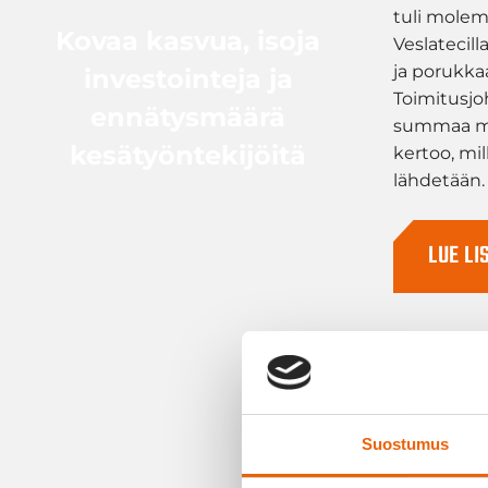
tuli molem
Kovaa kasvua, isoja
Veslatecilla
ja porukkaa
investointeja ja
Toimitusj
ennätysmäärä
summaa men
kesätyöntekijöitä
kertoo, mil
lähdetään.
LUE LI
01.04.2026
Nordlift v
Suostumus
ajoneuvoill
raskaalle k