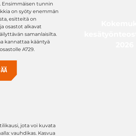
ö. Ensimmäisen tunnin
arkkia on syöty enemmän
ta, esitteitä on
Kokemuk
 ja osastot alkavat
kesätyönteost
ilyttävän samanlaisilta.
aa kannattaa kääntyä
2026
osastolle A729.
SÄÄ
ilikausi, jota voi kuvata
nalla: vauhdikas. Kasvua