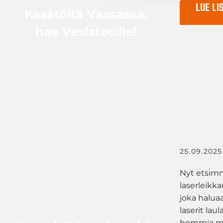
LUE LI
Kesätöitä Vaasassa,
hae Veslatecille!
25.09.2025
Nyt etsimm
laserleikk
joka halua
laserit lau
hommia m