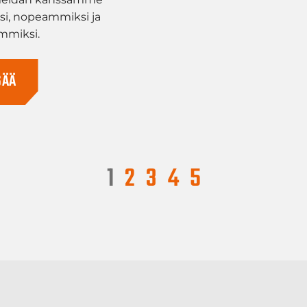
i, nopeammiksi ja
mmiksi.
SÄÄ
1
2
3
4
5