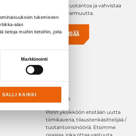
kehittää tuotantoa ja vahvistaa
rinen:
toimitusvarmuutta.
 ominaisuuksien tukemiseen
an uusi
tiikka-alan
stari
LUE LISÄÄ
ietoja muihin tietoihin, joita
Markkinointi
SALLI KAIKKI
20.10.2025
Porin yksikköön etsitään uutta
tiimikaveria, tilaustenkäsittelijää /
tuotantoinsinööriä. Etsimme
osaajaa, joka ottaa vastuuta,