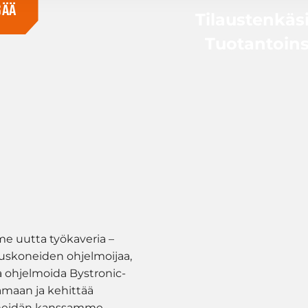
SÄÄ
Tilaustenkäsit
Tuotantoins
e uutta työkaveria –
auskoneiden ohjelmoijaa,
a ohjelmoida Bystronic-
lamaan ja kehittää
eidän kanssamme