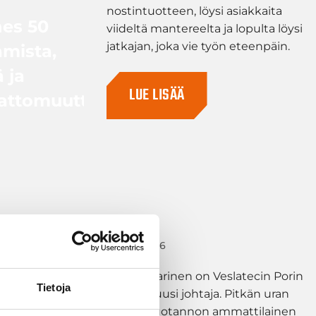
nostintuotteen, löysi asiakkaita
hes 50
viideltä mantereelta ja lopulta löysi
jatkajan, joka vie työn eteenpäin.
amista,
 ja
LUE LISÄÄ
attomuutta
25.03.2026
Teija Pietarinen on Veslatecin Porin
Tietoja
tehtaan uusi johtaja. Pitkän uran
tehnyt tuotannon ammattilainen