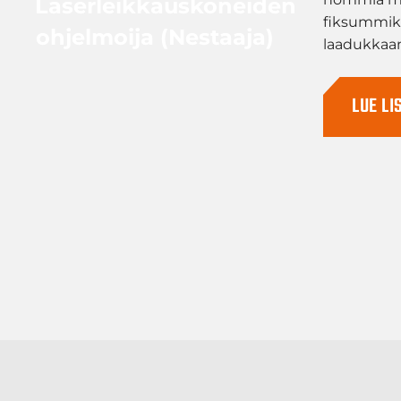
Laserleikkauskoneiden
fiksummiks
ohjelmoija (Nestaaja)
laadukkaa
LUE LI