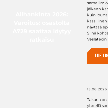
sama ilmi
jälkeen k
Alihankinta 2026:
kuin lounas
kassillinen
Varoitus: osastolta
näyttää epä
A729 saattaa löytyy
Siinä koht
ratkaisu
Veslatecin 
LUE LI
15.06.2026
Takana on t
yhdellä sa