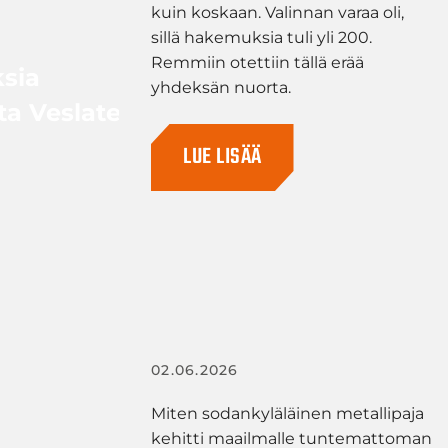
kuin koskaan. Valinnan varaa oli,
sillä hakemuksia tuli yli 200.
Remmiin otettiin tällä erää
sia
yhdeksän nuorta.
a Veslatecilla
LUE LISÄÄ
02.06.2026
Miten sodankyläläinen metallipaja
kehitti maailmalle tuntemattoman