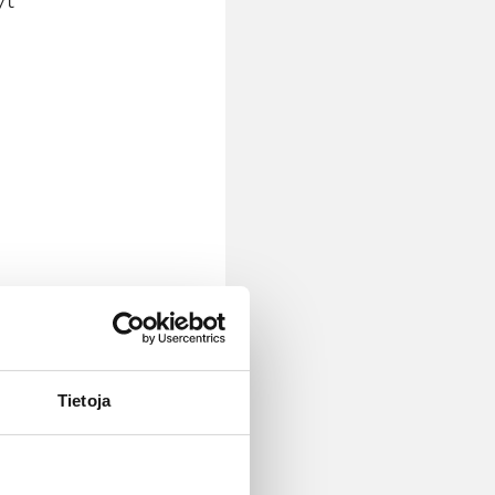
yt
Tietoja
yä ja