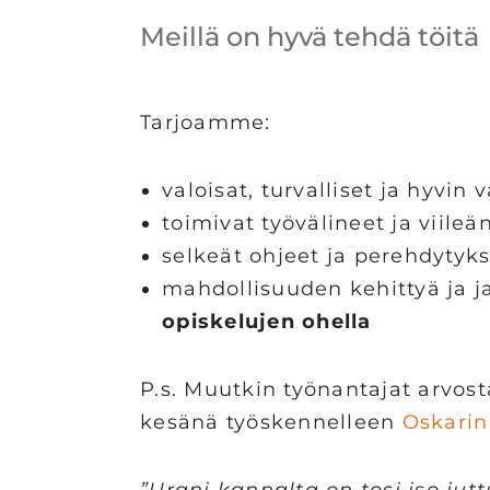
Meillä on hyvä tehdä töitä
Tarjoamme:
valoisat, turvalliset ja hyvin v
toimivat työvälineet ja viil
selkeät ohjeet ja perehdytyks
mahdollisuuden kehittyä ja 
opiskelujen ohella
P.s. Muutkin työnantajat arvos
kesänä työskennelleen
Oskarin
”Urani kannalta on tosi iso jut