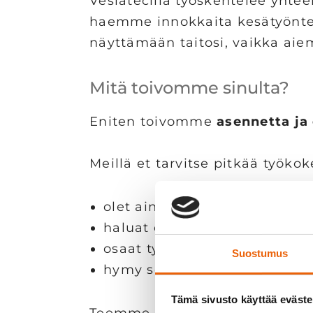
Veslatecilla työskentelee yhtee
haemme innokkaita kesätyöntek
näyttämään taitosi, vaikka aie
Mitä toivomme sinulta?
Eniten toivomme
asennetta ja
Meillä et tarvitse pitkää työk
olet ainakin
16-vuotias
haluat oppia ja kehittää itseä
osaat työskennellä tiimissä,
Suostumus
hymy sekä rento ja rehti ase
Tämä sivusto käyttää eväste
Teemme töitä tosissaan, mutta