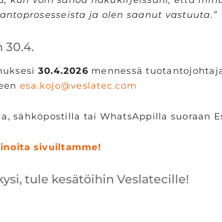
antoprosesseista ja olen saanut vastuuta.”
 30.4.
muksesi
30.4.2026
mennessä tuotantojohtaj
seen
esa.kojo@veslatec.com
lla, sähköpostilla tai WhatsAppilla suoraan E
inoita sivuiltamme!
si, tule kesätöihin Veslatecille!