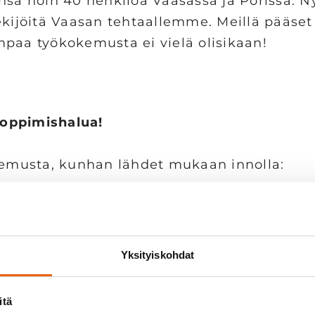
nsä noin 40 henkilöä Vaasassa ja Porissa. N
ijöitä Vaasan tehtaallemme. Meillä pääset
mpaa työkokemusta ei vielä olisikaan!
 oppimishalua!
okemusta, kunhan lähdet mukaan innolla:
si
 mutta otat myös vastuuta
Yksityiskohdat
nne tekevät sinusta parhaan työkaverin!
itä
 emme ryppyotsaisesti. Meillä hymy saa näk