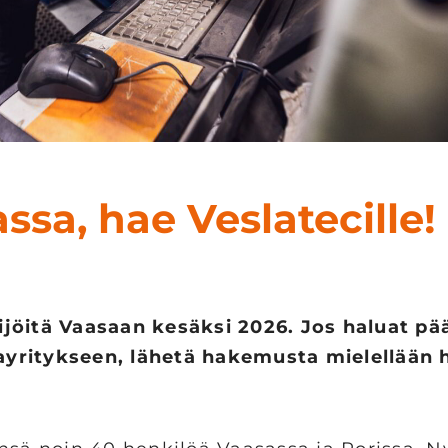
ssa, hae Veslatecille!
ijöitä Vaasaan kesäksi 2026. Jos haluat pä
yritykseen, lähetä hakemusta mielellään h