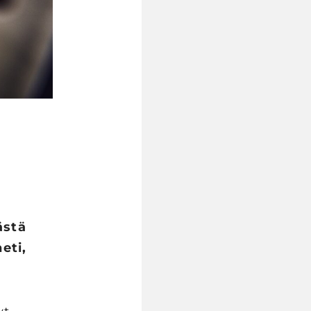
ästä
eti,