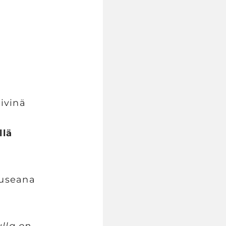
ivinä
llä
 useana
ulla on