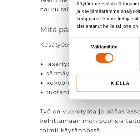
Käytämme evästeitä tarjoama
nauru raikua.
ja kävijämäärämme analysoim
kumppaneillemme tietoja siitä
olet antanut heille tai joita o
Mitä pääset tekemään Vesl
Suostumuksen
Kesätyössäsi voit päästä mukaa
Välttämätön
valinta
lasertyöstön töihin
särmäykseen ja jälkityöstöön
kokoonpanoon ja hitsauksee
KIELLÄ
tuotantoprosessin eri vaiheis
Työ on vuorotyötä ja pääasiassa
kehittämään monipuolisia tait
toimii käytännössä.