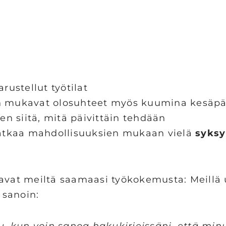
arustellut työtilat
eän mukavat olosuhteet myös kuumina kesäpä
en siitä, mitä päivittäin tehdään
jatkaa mahdollisuuksien mukaan vielä
syksy
tavat meiltä saamaasi työkokemusta: Meillä
sanoin:
tu, kun voin sanoa hakukirjeissäni, että min