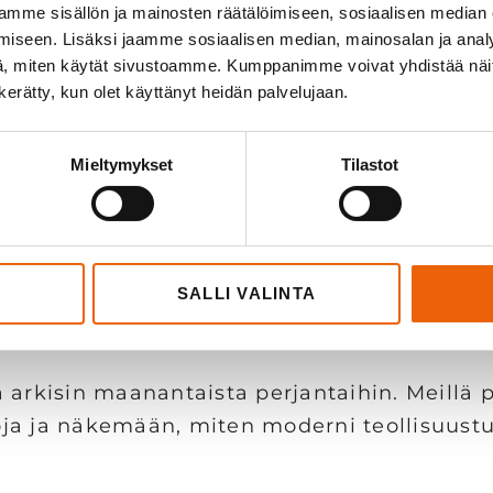
mme sisällön ja mainosten räätälöimiseen, sosiaalisen median
iseen. Lisäksi jaamme sosiaalisen median, mainosalan ja analy
, miten käytät sivustoamme. Kumppanimme voivat yhdistää näitä t
n kerätty, kun olet käyttänyt heidän palvelujaan.
atecillä?
n esimerkiksi:
Mieltymykset
Tilastot
n
SALLI VALINTA
iin
 arkisin maanantaista perjantaihin. Meillä 
oja ja näkemään, miten moderni teollisuust