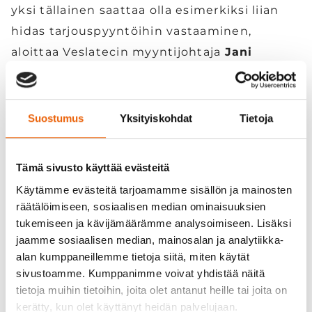
yksi tällainen saattaa olla esimerkiksi liian
hidas tarjouspyyntöihin vastaaminen,
aloittaa Veslatecin myyntijohtaja
Jani
Poikkimäki
.
Asiakkaat arvostavat toimitusvarmuutta
Suostumus
Yksityiskohdat
Tietoja
ja nopeita vastausaikoja
Tämä sivusto käyttää evästeitä
Toimitusvarmuus kiinnostaa monia, ja se
saattaa olla jopa ykkösprioriteetti usealle
Käytämme evästeitä tarjoamamme sisällön ja mainosten
räätälöimiseen, sosiaalisen median ominaisuuksien
ostajalle.
tukemiseen ja kävijämäärämme analysoimiseen. Lisäksi
jaamme sosiaalisen median, mainosalan ja analytiikka-
– Meille pääasia on, että asiakas voi luottaa
alan kumppaneillemme tietoja siitä, miten käytät
sivustoamme. Kumppanimme voivat yhdistää näitä
saavansa tilaamansa tavaran juuri silloin kuin
tietoja muihin tietoihin, joita olet antanut heille tai joita on
pitää.
kerätty, kun olet käyttänyt heidän palvelujaan.