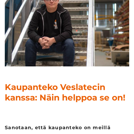
Kaupanteko Veslatecin
kanssa: Näin helppoa se on!
Sanotaan, että kaupanteko on meillä