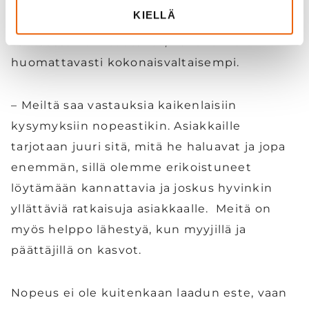
Yrityksen myynnistä muistutetaan, että kun
KIELLÄ
suunnittelu ja kehitystyö tehdään samassa
tehtaassa kuin tuotanto, näkökulma on
huomattavasti kokonaisvaltaisempi.
– Meiltä saa vastauksia kaikenlaisiin
kysymyksiin nopeastikin. Asiakkaille
tarjotaan juuri sitä, mitä he haluavat ja jopa
enemmän, sillä olemme erikoistuneet
löytämään kannattavia ja joskus hyvinkin
yllättäviä ratkaisuja asiakkaalle. Meitä on
myös helppo lähestyä, kun myyjillä ja
päättäjillä on kasvot.
Nopeus ei ole kuitenkaan laadun este, vaan