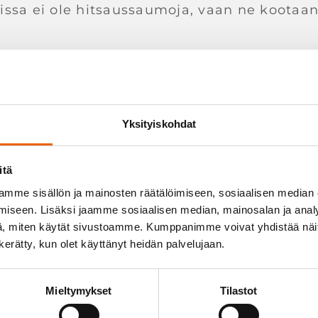
uissa ei ole hitsaussaumoja, vaan ne kootaan
an
yksen logon
sen väreillä
Yksityiskohdat
ökohteen materiaalivalinnoissa
itä
mme sisällön ja mainosten räätälöimiseen, sosiaalisen median
iseen. Lisäksi jaamme sosiaalisen median, mainosalan ja analy
, miten käytät sivustoamme. Kumppanimme voivat yhdistää näitä t
n kerätty, kun olet käyttänyt heidän palvelujaan.
Mieltymykset
Tilastot