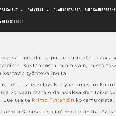
RATKAISUT
PALVELUT
AJANKOHTAISTA
ASIAKASREFERENS
YHTEYSTIEDOT
sopivat metalli- ja puuteollisuuden lisäksi 
raaloihin. Käytännössä mihin vain, missä tar
kestäviä työntövälineitä.
ent teho- ja eurolavakärryjen maksimikuorm
uja voidaan räätälöidä asiakkaiden toiveide
. Lue täältä
Primo Finlandin
kokemuksista!
konaan Suomessa, eikä markkinoilta löydy 