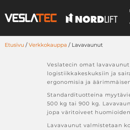
Etusivu
/
Verkkokauppa
/ Lavavaunut
Veslatecin omat lavavaunut 
logistiikkakeskuksiin ja sai
ergonomisia ja äärimmäisen 
Standardituotteina myytävi
500 kg tai 900 kg. Lavavaun
jopa väritoiveet huomioiden
Lavavaunut valmistetaan ko