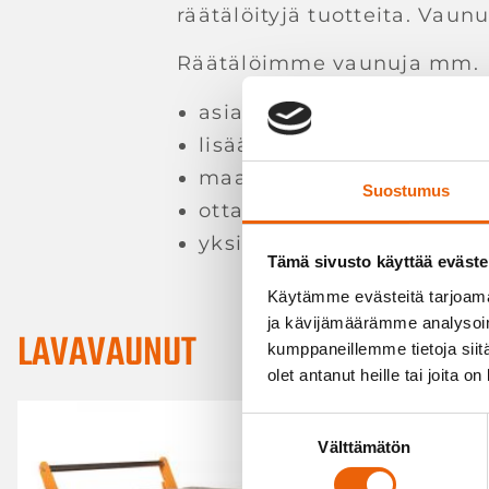
räätälöityjä tuotteita. Vaun
Räätälöimme vaunuja mm.
asiakkaan mittojen muka
lisäämällä vaunuihin yrit
maalaamalla vaunut yrityk
Suostumus
ottamalla huomioon käytt
yksilöintikilvet
Tämä sivusto käyttää eväste
Käytämme evästeitä tarjoama
ja kävijämäärämme analysoim
LAVAVAUNUT
kumppaneillemme tietoja siitä
olet antanut heille tai joita o
Suostumuksen
Välttämätön
valinta