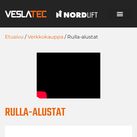
Etusivu
/
Verkkokauppa
/ Rulla-alustat
RULLA-ALUSTAT