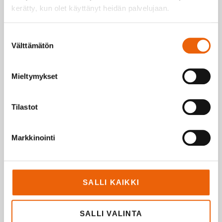
kerätty, kun olet käyttänyt heidän palvelujaan.
LUE LISÄÄ
Suostumuksen
Välttämätön
valinta
Mieltymykset
Tilastot
Markkinointi
SALLI KAIKKI
SALLI VALINTA