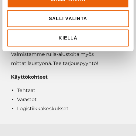
pyörävaihtoehtoja koon ja kantavuuden
mukaan.
SALLI VALINTA
Valmistettu ruostumattomasta teräksestä
KIELLÄ
Kantavuus jopa 500kg
Valmistamme rulla-alustoita myös
mittatilaustyönä. Tee tarjouspyyntö!
Käyttökohteet
Tehtaat
Varastot
Logistiikkakeskukset