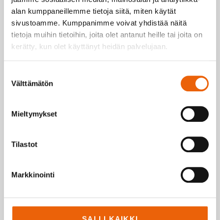
alan kumppaneillemme tietoja siitä, miten käytät
sivustoamme. Kumppanimme voivat yhdistää näitä
tietoja muihin tietoihin, joita olet antanut heille tai joita on
kerätty, kun olet käyttänyt heidän palvelujaan.
Suostumuksen
Välttämätön
valinta
Kuvaus
Mieltymykset
Kuvaus
Tilastot
Rulla-alustalla on helppo käsitellä laatikoita
Markkinointi
ergonomisesti ja turvallisesti.
Alustoissa on hyvin rullaavat jarrulliset pyörät,
joten niitä on kevyt työntää. Saatavilla on eri
SALLI KAIKKI